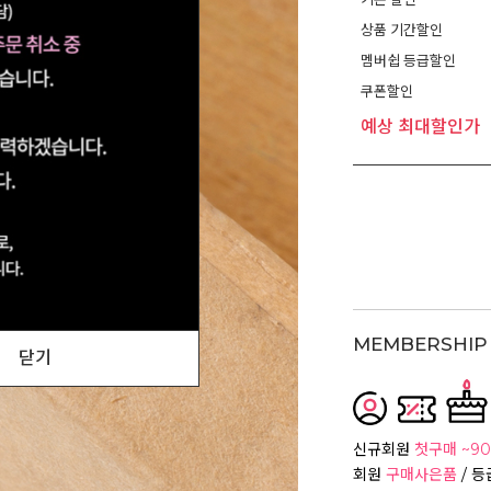
상품 기간할인
멤버쉽 등급할인
쿠폰할인
예상 최대할인가
MEMBERSHIP 
닫기
신규회원
첫구매 ~90
회원
구매사은품
/ 