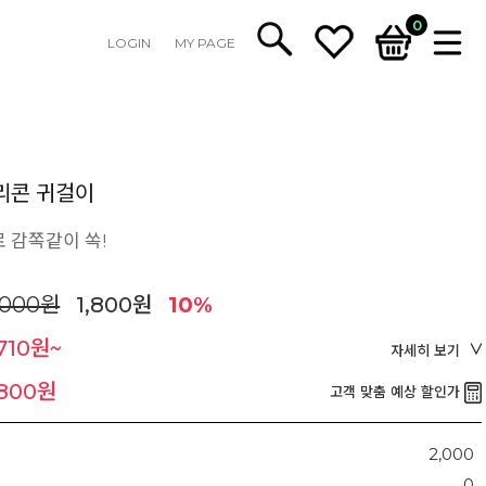
0
LOGIN
MY PAGE
리콘 귀걸이
 감쪽같이 쏙!
,000원
1,800원
10%
,710원~
자세히 보기
,800원
고객 맞춤 예상 할인가
2,000
0