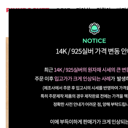
BEST
피어싱
귀걸이
반지