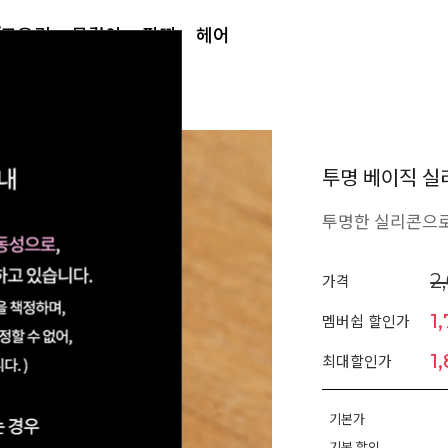
/토우링
목걸이
팔찌
헤어
투명 베이직 실
투명한 실리콘으로
2
가격
1
멤버쉽 할인가
1
최대할인가
기본가
기본 할인