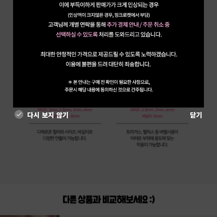
다시 보지 않기
닫기