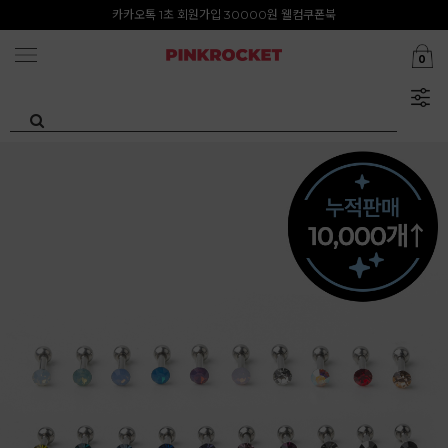
첫구매 특가존 50%
카카오톡 1초 회원가입 30000원 웰컴쿠폰북
0
Summer Clearance ~80%