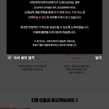
다시 보지 않기
닫기