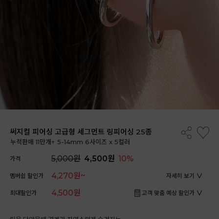
써지컬 피어싱 고급형 세그먼트 링피어싱 25종
누적판매 11만개↑ 5-14mm 6사이즈 x 5컬러
5,000원
4,500원
10%
가격
4,270원~
멤버쉽 할인가
자세히 보기
4,500원
최대할인가
고객 맞춤 예상 할인가