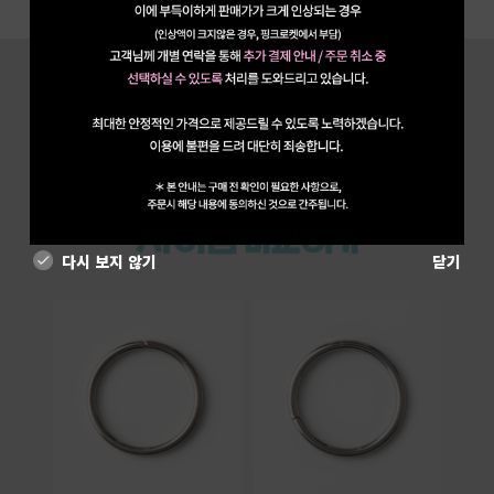
다시 보지 않기
닫기