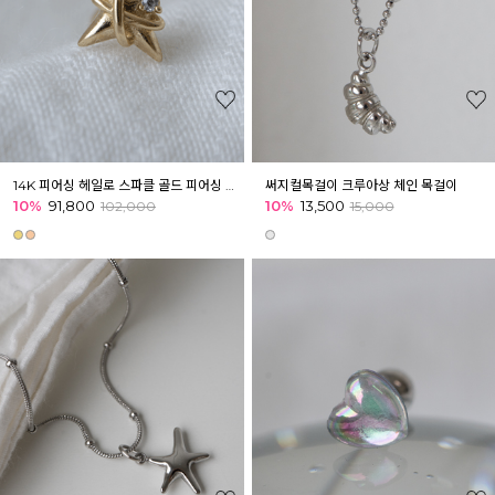
14K 피어싱 헤일로 스파클 골드 피어싱 귓볼 이너컨츠 귓바퀴
써지컬목걸이 크루아상 체인 목걸이
10%
91,800
10%
13,500
102,000
15,000