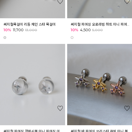
써지컬목걸이 리듬 체인 스타 목걸이
써지컬 피어싱 오로라빔 하트 미니 피어싱 귓볼 아웃컨츠 귓바퀴
10%
11,700
10%
4,500
13,000
5,000
써지컬 피어싱 갤럭시볼 미니 피어싱 이너컨츠 아웃컨츠 귓바퀴
써지컬 바 피어싱 쓰리스타 큐빅 미니 볼피어싱 귓바퀴 아웃컨츠 귓볼