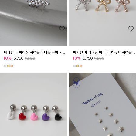
써지컬 바 피어싱 귀여운 미니꽃 큐빅 커브형 피어싱 이너컨츠 아웃컨츠 귓바퀴
써지컬 바 피어싱 미니 리본 큐빅 귀여운 피어싱 귓볼 아웃컨츠 귓바퀴
10%
6,750
10%
6,750
7,500
7,500