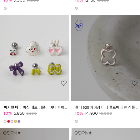
11,000
13,500
써지컬 바 피어싱 매트 러블리 미니 피어싱 귓볼 아웃컨츠 귓바퀴 무광
실버 925 피어싱 미니 클로버 라인 심플 데일리 피어싱 귓볼 아웃컨츠 귓바퀴
10%
5,850
10%
14,400
6,500
16,000