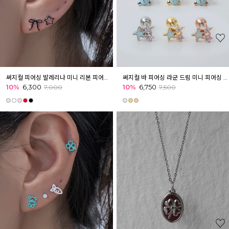
써지컬 피어싱 발레리나 미니 리본 피어싱 귓볼 아웃컨츠 귓바퀴 귀여운피어싱
써지컬 바 피어싱 라군 드림 미니 피어싱 귓볼 귓바퀴 아웃컨츠 마린
10%
6,300
10%
6,750
7,000
7,500