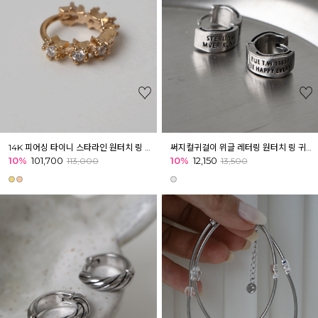
14K 피어싱 타이니 스타라인 원터치 링 골드 피어싱 귓볼 이너컨츠 귓바퀴 (낱개)
써지컬귀걸이 위글 레터링 원터치 링 귀걸이
10%
101,700
10%
12,150
113,000
13,500