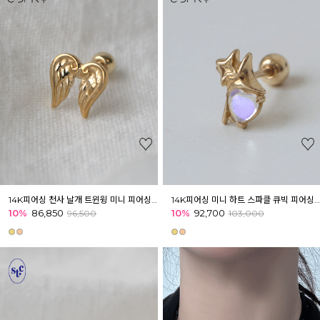
14K피어싱 천사 날개 트윈윙 미니 피어싱 금 이너컨츠 아웃컨츠 귓바퀴
14K피어싱 미니 하트 스파클 큐빅 피어싱 금 이너컨츠 아웃컨츠 귓바퀴
10%
86,850
10%
92,700
96,500
103,000