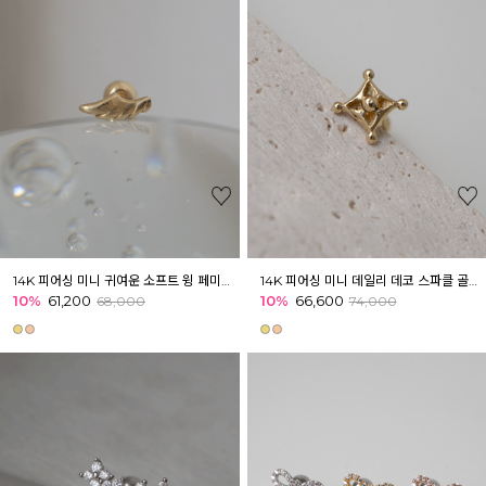
14K 피어싱 미니 귀여운 소프트 윙 페미닌 골드피어싱 귓볼 아웃컨츠 귓바퀴
14K 피어싱 미니 데일리 데코 스파클 골드피어싱 이너컨츠 아웃컨츠 귓바퀴
10%
61,200
10%
66,600
68,000
74,000