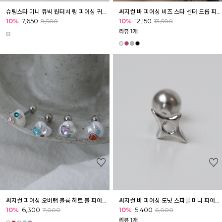
슈팅스타 미니 큐빅 원터치 링 피어싱 귀걸이
써지컬 바 피어싱 비즈 스타 센터 드롭 피어싱 귓볼 귓바퀴 아웃컨츠
10%
7,650
10%
12,150
8,500
13,500
리뷰 1개
써지컬 피어싱 오버랩 볼륨 하트 볼 피어싱 귓볼 귓바퀴 이너컨츠
써지컬 바 피어싱 도넛 스파클 미니 피어싱 이너컨츠 아웃컨츠 귓바퀴
10%
6,300
10%
5,400
7,000
6,000
리뷰 1개