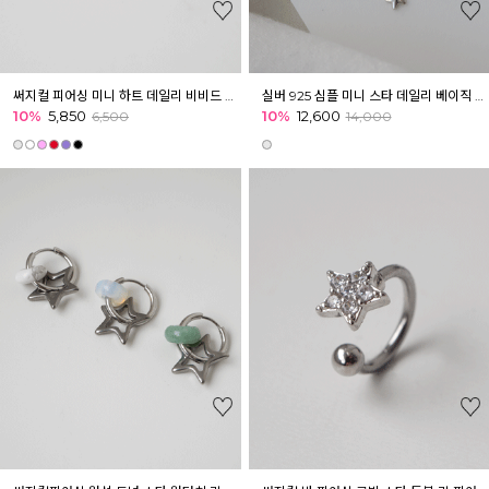
써지컬 피어싱 미니 하트 데일리 비비드 버블 포인트 피어싱 귓볼 아웃컨츠 귓바퀴
실버 925 심플 미니 스타 데일리 베이직 귀걸이
10%
5,850
10%
12,600
6,500
14,000