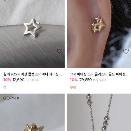
실버 925 피어싱 플랫스타 미니 피어싱 귓볼 이너컨츠 귓바퀴
14K 피어싱 스타 클러스터 골드 피어싱 귓볼 이너컨츠 아웃컨츠 귓바퀴
10%
12,600
10%
79,650
14,000
88,500