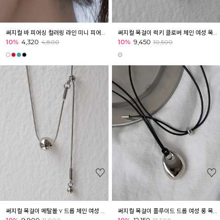
써지컬 바 피어싱 컬러링 라인 미니 피어싱 귓볼 귓바퀴 아웃컨츠 키치
써지컬 목걸이 럭키 클로버 체인 여성 목걸이
10%
4,320
10%
9,450
4,800
10,500
써지컬 목걸이 메탈볼 Y 드롭 체인 여성 목걸이 레이어드 길이조절
써지컬 목걸이 플루이드 드롭 여성 롱 목걸이 길이조절
10%
9,900
10%
12,150