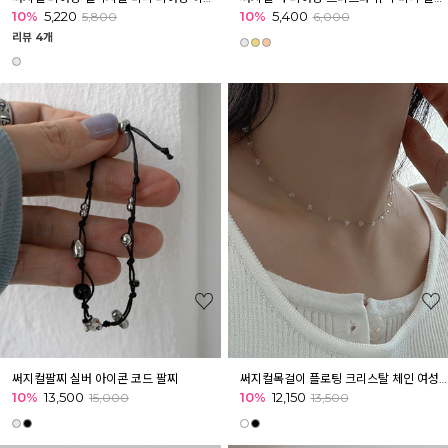
10%
5,220
10%
5,400
5,800
6,000
리뷰 4개
써지컬팔찌 실버 아이콘 코드 팔찌
써지컬목걸이 플로팅 크리스탈 체인 여성 목걸이
10%
13,500
10%
12,150
15,000
13,500