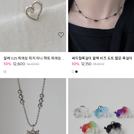
실버 925 피어싱 피치 미니 하트 피어싱 귓볼 아웃컨츠 귓바퀴
써지컬목걸이 블랙 비즈 도트 짧은 목걸이
10%
12,600
10%
12,150
14,000
13,500