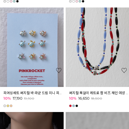
피어싱세트 써지컬 바 라군 드림 미니 피어싱 [3개] 마린
써지컬 목걸이 레트로 팝 비즈 체인 여성 목걸이
10%
17,190
10%
16,650
19,100
18,500