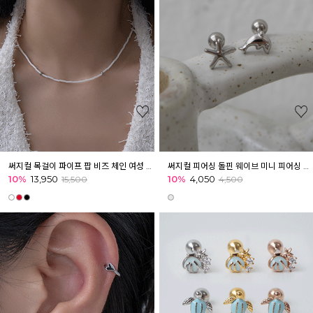
써지컬 목걸이 파이프 팝 비즈 체인 여성 목걸이 레이어드
써지컬 피어싱 돌핀 웨이브 미니 피어싱 귓볼 아웃컨츠 귓바퀴 여름피어싱
10%
13,950
10%
4,050
15,500
4,500