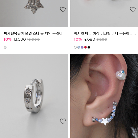
써지컬목걸이 물결 스타 볼 체인 목걸이
써지컬 바 피어싱 아크릴 미니 금붕어 피어싱 귓볼 귓바퀴 아웃컨츠
10%
13,500
10%
4,680
15,000
5,200