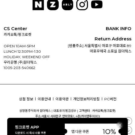
CS Center
BANK INFO
카카오톡/핑크로켓
Return Address
[반품주소] 서울특별시 마포구 마포대로 89
OPEN 10AM-5PM
마포우체국 소포실 원더웍스
LUNCH 12:30PM-1:30
HOLIDAY, WEEKEND OFF
우리은행 (주)원더웍스
1005-203-540662
상점 정보
이용안내
이용약관
개인정보처리방침
PC버전
상정명:주식회사 원더웍스 |
대표:유지영,김성수 |
고객센터 : 카카오톡(핑크로켓)
주소:서울시 서대문구 연희맛로1, 4층(카이앤루이BD)
사업자등록번호:340-81-01018 |
통신판매번호:제2023-서울서대문-0640 호
개인정보책임자:유지영 |
사업자정보