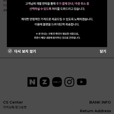
피아플로스
10%
9,900
11,000
구매 37810개↑˙
리뷰 1618개
처음
이전
1
다음
끝
총 1페이지
다시 보지 않기
닫기
CS Center
BANK INFO
카카오톡/핑크로켓
Return Address