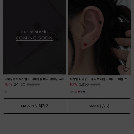
out of stock,
COMING SOON
피어싱세트 써지컬 바 나비정원 미니 피어싱 [4개]
써지컬 피어싱 미니 하트 데일리 비비드 버블 포인트 피어싱 귓볼 아웃컨츠 귓바퀴
10%
24,120
26,800
10%
5,850
6,500
New In 보러가기
More (
1
/
23
)