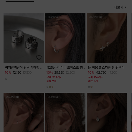
더보기 >
써지컬 피어싱 매트 볼륨 하트 미니 볼피어싱 바벨
실버 925 라인 아이콘 미니 피어싱 귓볼 귓바퀴 이너컨츠
10%
4,050
4,500
10%
12,600
14,000
10%
9,630
10,700
구매 727개↑
˙
구매 122개↑
˙
구매 150개↑
˙
리뷰 6개
리뷰 4개
리뷰 5개
14K 골드 볼 피어싱 0.8mm 24종
아크릴피어싱 투명 미니 볼 피어싱