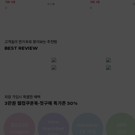
고객들의 찐리뷰로 찾아보는 추천템
BEST REVIEW
ks@b********님
ohss***님
모델 착용이 이뻐서 구매했는데 마음에 들어요~~~
여름이라 노랑이 땡겨서 구매했는데 너무 귀여워요!! 사이즈 앙증맞음
여름이라 귀여운거 끼고 
nh@9*****님
ks@f********님
이퍼요~~~이뻬요~~이뻐요~~
작고 조그만 리본이라 예쁜데 귓바퀴에 완전 찰떡인... 디자인까진 아닌거 같아요 ㅠㅠ ㅎㅎ
이 가격에 도금도 아니고 진짜 14k 인게 미쳤어요.. 이전에 이 제품 하얀색으로 선물받아서 꼈는데, 6개월동안 착용했는데도 변색도 없고 알러지 반응도없어서 이번에 다른색 구매했어요~ 근데 연녹색 2mm는 멀리서 보면 하얀색이랑 비슷해 보여서 다른 색도 사야겠어요ㅠㅋㅋㅋ
미녀와야수가 떠오르는 여성스러운 디자인이에요. 생각한 것보다 커서 데일리보
그래도 모양도 뚜렷하고 깔끔해서 마음에 듭니다
회원 가입시 특별한 혜택
3만원 웰컴쿠폰북·첫구매 특가존 50%
new
30,000
member
APP
member
coupon
1초 가입
10%