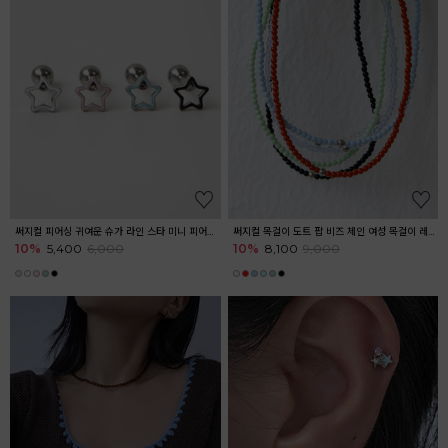
써지컬 피어싱 귀여운 슈가 라인 스타 미니 피어싱 귓볼 아웃컨츠 귓바퀴
써지컬 목걸이 도트 팝 비즈 체인 여성 목걸이 레이어드
10%
5,400
6,000
10%
8,100
9,000