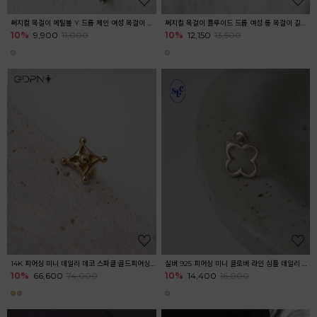
써지컬 목걸이 메탈볼 Y 드롭 체인 여성 목걸이 레이어드 길이조절
써지컬 목걸이 플루이드 드롭 여성 롱 목걸이 길이조절
10%
9,900
11,000
10%
12,150
13,500
14K 피어싱 미니 데일리 데코 스파클 골드피어싱 이너컨츠 아웃컨츠 귓바퀴
실버 925 피어싱 미니 클로버 라인 심플 데일리 피어싱 귓볼 아웃컨츠 귓바퀴
10%
66,600
74,000
10%
14,400
16,000