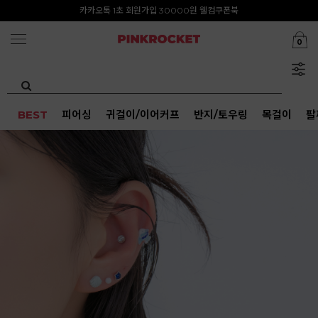
첫구매 특가존 50%
카카오톡 1초 회원가입 30000원 웰컴쿠폰북
0
Summer Clearance ~80%
BEST
피어싱
귀걸이/이어커프
반지/토우링
목걸이
팔