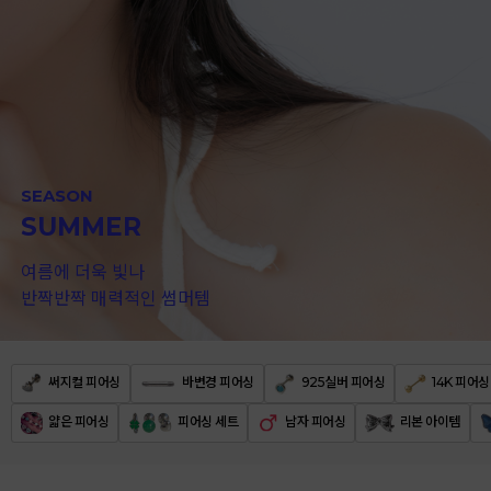
SEASON
SUMMER
여름에 더욱 빛나
반짝반짝 매력적인 썸머템
써지컬 피어싱
바변경 피어싱
925실버 피어싱
14K 피어싱
얇은 피어싱
피어싱 세트
남자 피어싱
리본 아이템