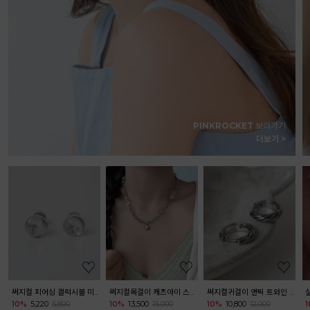
PINKROCKET
보러가기
더보기 >
[써지컬 스틸] 베이직 스틸 진주 귀걸이
써지컬귀걸이 앤틱 트와인 원터치 링 귀걸이
10%
3,420
3,800
10%
10,800
12,000
10%
9,450
10,500
구매 2391개↑
˙
리뷰 1개
리뷰 101개