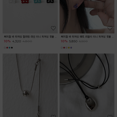
써지컬 바 피어싱 컬러링 라인 미니 피어싱 귓볼 귓바퀴 아웃컨츠 키치
써지컬 바 피어싱 매트 러블리 미니 피어싱 귓볼 아웃컨츠 귓바퀴 무광
10%
4,320
4,800
10%
5,850
6,500