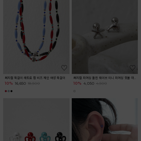
써지컬 목걸이 레트로 팝 비즈 체인 여성 목걸이
써지컬 피어싱 돌핀 웨이브 미니 피어싱 귓볼 아웃컨츠 귓바퀴 여름피어싱
10%
16,650
18,500
10%
4,050
4,500