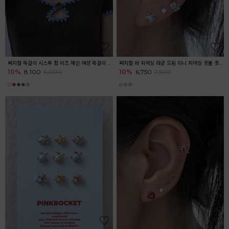
써지컬 목걸이 시스루 팝 비즈 체인 여성 목걸이 여름목걸이
써지컬 바 피어싱 라군 드림 미니 피어싱 귓볼 귓바퀴 아웃컨츠 마린
10%
8,100
9,000
10%
6,750
7,500