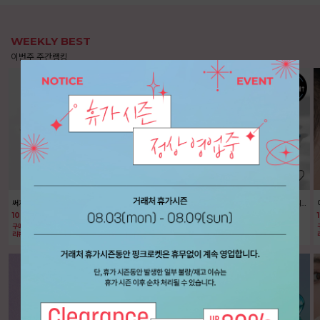
WEEKLY BEST
이번주 주간랭킹
써지컬 피어싱 기본 진주 볼피어싱
써지컬 피어싱 미니 볼피어싱 2.5mm
써지컬 피어싱 미니 기본 볼피어싱 3mm
10%
3,150
3,500
10%
1,080
1,200
10%
630
700
구매 44943개↑
구매 94846개↑
구매 100826개↑
리뷰 1635개
리뷰 1811개
리뷰 1512개