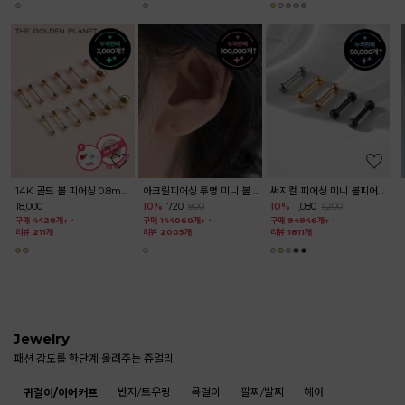
써지컬 피어싱 갤럭시볼 미니 피어싱 이너컨츠 아웃컨츠 귓바퀴
써지컬피어싱 홀리카 미니 하트 별 피어싱
10%
5,220
5,800
10%
5,040
5,600
10%
1,800
2,000
리뷰 4개
구매 242개↑
˙
구매 9126개↑
˙
리뷰 2개
리뷰 213개
Jewelry
패션 감도를 한단계 올려주는 쥬얼리
반지/토우링
목걸이
팔찌/발찌
헤어
귀걸이/이어커프