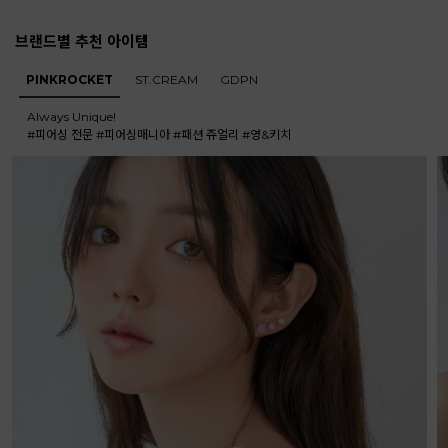
브랜드별 추천 아이템
써지컬귀걸이 위글 레터링 원터치 링 귀걸이
[925실버] 미니 트위스트 링 귀걸이
[실버925] 스파클 링 
10%
12,150
13,500
10%
29,250
32,500
10%
42,750
47,500
PINKROCKET
ST.CREAM
GDPN
구매 212개↑
˙
구매 134개↑
˙
리뷰 7개
리뷰 5개
Always Unique!
#피어싱 전문 #피어싱매니아 #패션 쥬얼리 #영&키치
[925실버] 미니멀 링 귀걸이
[925실버] 클린 링 귀걸이
[써지컬스틸] 드랍렛 
10%
10,350
11,500
10%
10,350
11,500
10%
8,910
9,900
구매 4284개↑
˙
구매 2541개↑
˙
구매 382개↑
˙
리뷰 131개
리뷰 55개
리뷰 14개