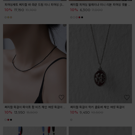
피어싱세트 써지컬 바 라군 드림 미니 피어싱 [3개] 마린
써지컬 피어싱 발레리나 미니 리본 피어싱 귓볼 아웃컨츠 귓바퀴 귀여운피어싱
10%
17,190
19,100
10%
6,300
7,000
써지컬 목걸이 파이프 팝 비즈 체인 여성 목걸이 레이어드
써지컬 목걸이 럭키 클로버 체인 여성 목걸이
10%
13,950
15,500
10%
9,450
10,500