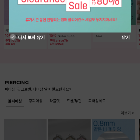
써지컬 피어싱 매트 볼륨 하트 미니 볼피어싱 바벨
써지컬 바 피어싱 꼬마꽃 볼피어싱
랜덤럭키백
10%
4,050
4,500
10%
4,500
5,000
1,000
다시 보지 않기
닫기
구매 727개↑
구매 21905개↑
리뷰 6개
리뷰 595개
PIERCING
피어싱=핑크로켓, 더이상 말이 필요한가요?
링피어싱
라블렛
드롭/투핀
피어싱세트
볼피어싱
더보기 >