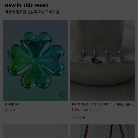
New in This Week
새롭게 입고된 신상과 재입고 아이템
랜덤럭키백
써지컬 피어싱 슈가 라인 엔젤 미니 피어싱 귓볼 아웃컨츠 귓바퀴 키치
1,000
10%
5,400
6,000