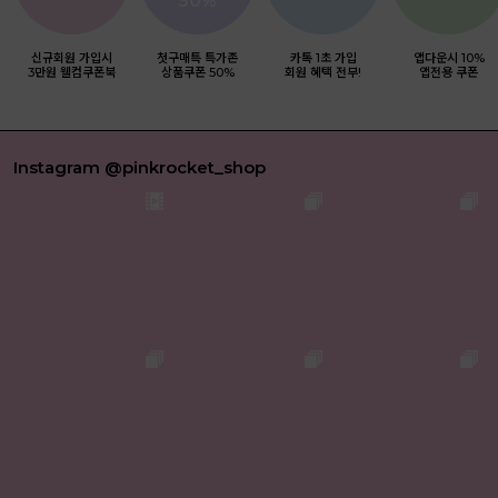
50%
신규회원 가입시
첫구매특 특가존
카톡 1초 가입
앱다운시 10%
3만원 웰컴쿠폰북
상품쿠폰 50%
회원 혜택 전부!
앱전용 쿠폰
Instagram @pinkrocket_shop
써지컬 피어싱 갤럭시볼 미니 피어싱 이너컨츠 아웃컨츠 귓바퀴
써지컬목걸이 캐츠아이 스타피쉬 체인 여성 목걸이
10%
5,220
5,800
10%
13,500
15,000
10%
10,800
12,000