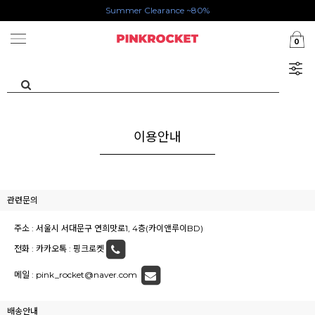
Summer Clearance ~80%
첫구매 특가존 50%
0
카카오톡 1초 회원가입 30000원 웰컴쿠폰북
이용안내
관련문의
주소 : 서울시 서대문구 연희맛로1, 4층(카이앤루이BD)
전화 :
카카오톡 : 핑크로켓
메일 :
pink_rocket@naver.com
배송안내